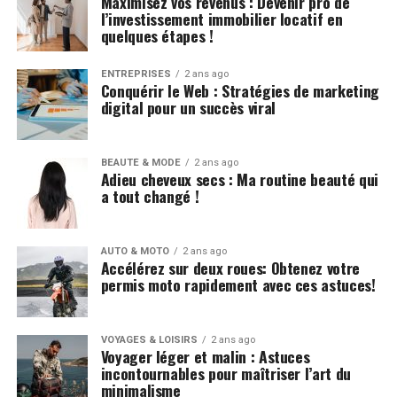
Maximisez vos revenus : Devenir pro de
l’investissement immobilier locatif en
quelques étapes !
ENTREPRISES
2 ans ago
Conquérir le Web : Stratégies de marketing
digital pour un succès viral
BEAUTÉ & MODE
2 ans ago
Adieu cheveux secs : Ma routine beauté qui
a tout changé !
AUTO & MOTO
2 ans ago
Accélérez sur deux roues: Obtenez votre
permis moto rapidement avec ces astuces!
VOYAGES & LOISIRS
2 ans ago
Voyager léger et malin : Astuces
incontournables pour maîtriser l’art du
minimalisme