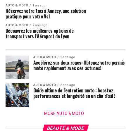
AUTO & MOTO
1 an ago
Réservez votre taxi à Annecy, une solution
pratique pour votre Vsl
AUTO & MOTO
2 ans ago
Découvrez les meilleures options de
transport vers l’Aéroport de Lyon
AUTO & MOTO
2 ans ago
Accélérez sur deux roues: Obtenez votre permis
moto rapidement avec ces astuces!
AUTO & MOTO
2 ans ago
Guide ultime de l’entretien moto : boostez
performances et longévité en un clin d’œil !
MORE AUTO & MOTO
BEAUTÉ & MODE
1 an ago
Transformez votre look avec ces coiffures
BEAUTÉ & MODE
1 an ago
Révélez les bonnes affaires avec les ventes
tendance et élégantes au Serre-Tête
BEAUTÉ & MODE