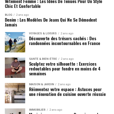
Vêtement Femme : Les Idées De Tenues Pour Un Style
Chic Et Confortable
BLOG
2 ans ago
Denim : Les Modèles De Jeans Qui Ne Se Démodent
Jamais
VOYAGES & LOISIRS
2 ans ago
Découverte des trésors cachés : Des
randonnées incontournables en France
SANTÉ & BIEN-ÊTRE
2 ans ago
Sculptez votre silhouette : Exercices
redoutables pour fondre en moins de 4
semaines
MAISON & JARDIN
2 ans ago
Réinventez votre espace : Astuces pour
une rénovation de cuisine ouverte réussie
IMMOBILIER
2 ans ago