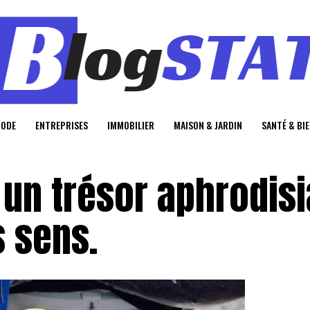
MODE
ENTREPRISES
IMMOBILIER
MAISON & JARDIN
SANTÉ & BI
: un trésor aphrodis
s sens.