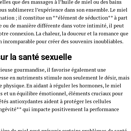
telles que des massages à l’huile de miel ou des bains
ous sublimerez l’expérience dans son ensemble. Le miel
ation ; il constitue un **élément de séduction** à part
ne ou de manière différente dans votre intimité, il peut
votre connexion. La chaleur, la douceur et la romance que
 incomparable pour créer des souvenirs inoubliables.
ur la santé sexuelle
cieuse gourmandise, il favorise également une
hesse en nutriments stimule non seulement le désir, mais
 physique. En aidant à réguler les hormones, le miel
ss et un équilibre émotionnel, éléments cruciaux pour
étés antioxydantes aident à protéger les cellules
longévité** qui impacte positivement la performance
ière de miel peut prévenir certains problèmes de santé