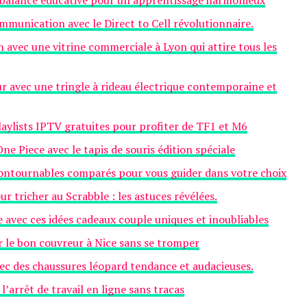
la balance éducative pour un apprentissage harmonieux
mmunication avec le Direct to Cell révolutionnaire.
avec une vitrine commerciale à Lyon qui attire tous les
r avec une tringle à rideau électrique contemporaine et
laylists IPTV gratuites pour profiter de TF1 et M6
ne Piece avec le tapis de souris édition spéciale
contournables comparés pour vous guider dans votre choix
ur tricher au Scrabble : les astuces révélées.
 avec ces idées cadeaux couple uniques et inoubliables
ir le bon couvreur à Nice sans se tromper
ec des chaussures léopard tendance et audacieuses.
 l’arrêt de travail en ligne sans tracas